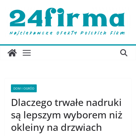
Przejdź
do
treści
DOM I OGRÓD
Dlaczego trwałe nadruki
są lepszym wyborem niż
okleiny na drzwiach